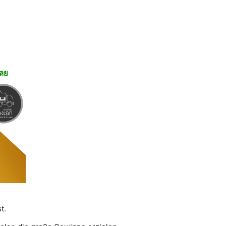
เลย
t.