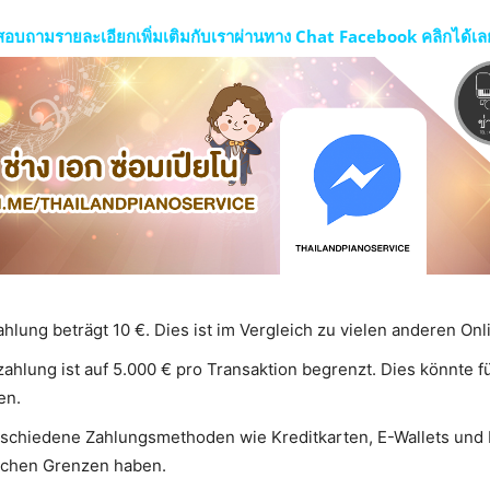
สอบถามรายละเอียกเพิ่มเติมกับเราผ่านทาง Chat Facebook คลิกได้เล
hlung beträgt 10 €. Dies ist im Vergleich zu vielen anderen O
ahlung ist auf 5.000 € pro Transaktion begrenzt. Dies könnte 
en.
rschiedene Zahlungsmethoden wie Kreditkarten, E-Wallets und
eichen Grenzen haben.