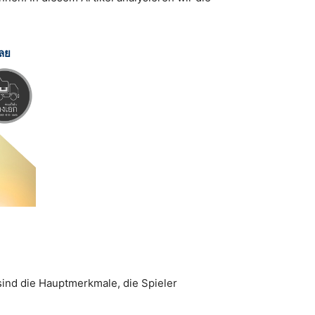
เลย
sind die Hauptmerkmale, die Spieler