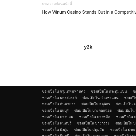
บทความก่อนหน้านี้
How Winum Casino Stands Out in a Competiti
y2k
ซ่อมเปียโน กรุงเทพมหานคร
ซ่อมเปียโน กระทุ่มแบน
ซ
ซ่อมเปียโน นครสวรรค์
ซ่อมเปียโน กำแพงแสน
ซ่อมเป
ซ่อมเปียโน คันนายาว
ซ่อมเปียโน จตุจักร
ซ่อมเปียโน 
ซ่อมเปียโน ธนบุรี
ซ่อมเปียโน บางกอกน้อย
ซ่อมเปียโน
ซ่อมเปียโน บางบอน
ซ่อมเปียโน บางพลัด
ซ่อมเปียโน บ
ซ่อมเปียโน นนทบุรี
ซ่อมเปียโน บางกรวย
ซ่อมเปียโน 
ซ่อมเปียโน บึงกุ่ม
ซ่อมเปียโน ปทุมวัน
ซ่อมเปียโน ประ
ซ่อมเปียโน มีนบุรี
ซ่อมเปียโน ยานนาวา
ซ่อมเปียโน รา