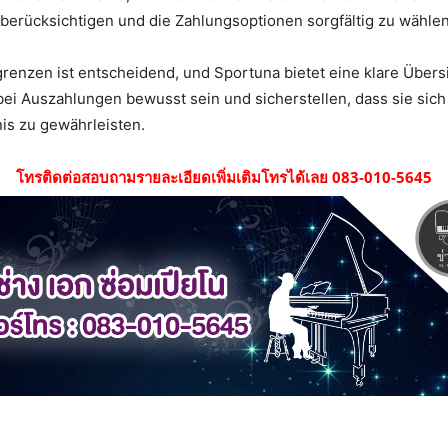
 berücksichtigen und die Zahlungsoptionen sorgfältig zu wähle
renzen ist entscheidend, und Sportuna bietet eine klare Übersi
ei Auszahlungen bewusst sein und sicherstellen, dass sie sich
is zu gewährleisten.
โทรติดต่อสอบถามรายละเอียดเพิ่มเติมโทรได้เลย 083-010-5645