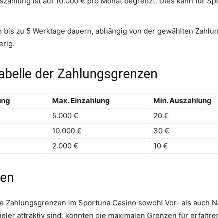
zahlung ist auf 10.000 € pro Monat begrenzt. Dies kann für Spi
bis zu 5 Werktage dauern, abhängig von der gewählten Zahlung
rig.
tabelle der Zahlungsgrenzen
ung
Max. Einzahlung
Min. Auszahlung
5.000 €
20 €
10.000 €
30 €
2.000 €
10 €
ken
e Zahlungsgrenzen im Sportuna Casino sowohl Vor- als auch N
ler attraktiv sind, könnten die maximalen Grenzen für erfahre