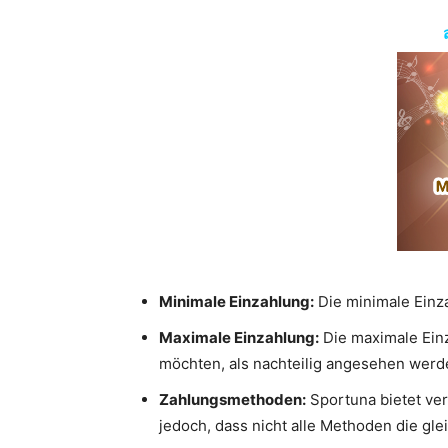
Minimale Einzahlung:
Die minimale Einza
Maximale Einzahlung:
Die maximale Einz
möchten, als nachteilig angesehen werd
Zahlungsmethoden:
Sportuna bietet ve
jedoch, dass nicht alle Methoden die gl