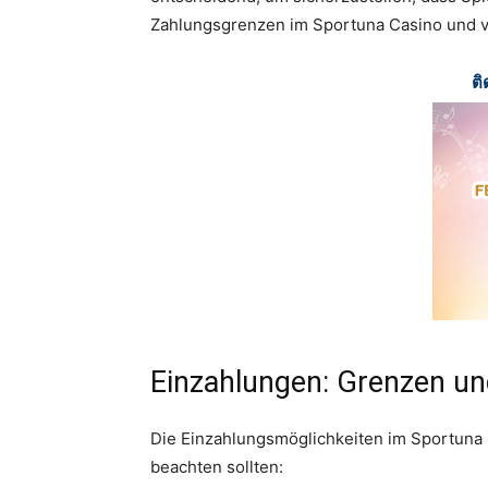
Zahlungsgrenzen im Sportuna Casino und ve
ติ
Einzahlungen: Grenzen un
Die Einzahlungsmöglichkeiten im Sportuna C
beachten sollten: