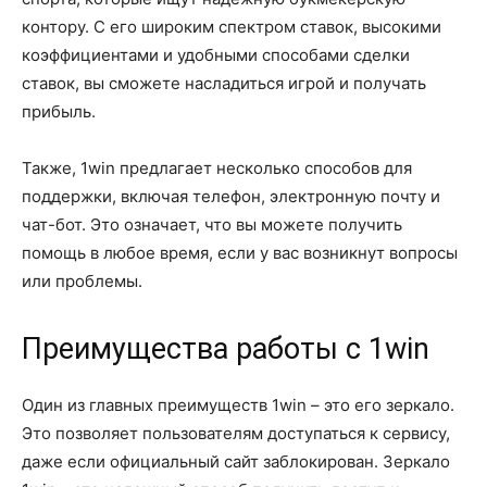
контору. С его широким спектром ставок, высокими
коэффициентами и удобными способами сделки
ставок, вы сможете насладиться игрой и получать
прибыль.
Также, 1win предлагает несколько способов для
поддержки, включая телефон, электронную почту и
чат-бот. Это означает, что вы можете получить
помощь в любое время, если у вас возникнут вопросы
или проблемы.
Преимущества работы с 1win
Один из главных преимуществ 1win – это его зеркало.
Это позволяет пользователям доступаться к сервису,
даже если официальный сайт заблокирован. Зеркало