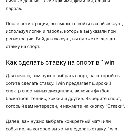
личные данные, такие как имя, фамилия, email и
пароль.
После регистрации, вы сможете войти в свой аккаунт,
используя логин и пароль, которые вы указали при
регистрации. Войдя в аккаунт, вы сможете сделать
ставку на спорт.
Как сделать ставку на спорт в 1win
Для начала, вам нужно выбрать спорт, на который вы
хотите сделать ставку. 1win предлагает широкий
спектр спортивных дисциплин, включая футбол,
баскетбол, теннис, хоккей и другие. Выберите спорт,
который вам интересен, и нажмите на кнопку “Ставки”.
Далее, вам нужно выбрать конкретный матч или
событие, на которое вы хотите сделать ставку. 1win