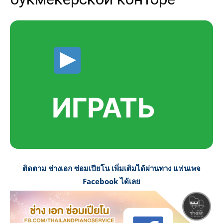
ИГРАТЬ
ติดตาม ช่างเอก ซ่อมเปียโน เพิ่มเติมได้ผ่านทาง แฟนเพจ
Facebook ได้เลย