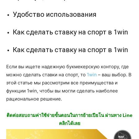
Удобство использования
Как сделать ставку на спорт в 1win
Как сделать ставку на спорт в 1win
Если вы ищете надежную букмекерскую контору, где
можно сделать ставки на спорт, то
1win
– ваш выбор. В
этой статье мы рассмотрим все преимущества и
функции 1win, чтобы вы могли сделать наиболее
рациональное решение.
ติดต่อสอบถามค่าใช้จ่ายขั้นตอนในการย้ายเปียโน ผ่านทาง Line
คลิกได้เลย