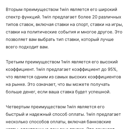
Вторым преимуществом 1win является его широкий
спектр функций. 1win предлагает более 20 различных
типов ставок, включая ставки на спорт, ставки на игры,
ставки на политические события и многое другое. Это
позволяет вам выбрать тип ставки, который лучше
всего подходит вам.
Третьим преимуществом 1win является его высокий
коэффициент. 1win предлагает коэффициент до 95%,
что является одним из самых высоких коэффициентов
на рынке. Это означает, что вы можете получать
больше денег, если ваша ставка будет успешной.
Четвертым преимуществом 1win является его
быстрый и надежный способ оплаты. 1win предлагает
несколько способов оплаты, включая банковские