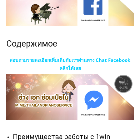
Содержимое
สอบถามรายละเอียกเพิ่มเติมกับเราผ่านทาง Chat Facebook
คลิกได้เลย
Преимущества работы с 1win