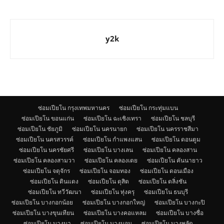
y2k
ซ่อมเปียโน กรุงเทพมหานคร
ซ่อมเปียโน กระทุ่มแบน
ซ่อมเปียโน ขอนแก่น
ซ่อมเปียโน ฉะเชิงเทรา
ซ่อมเปียโน ชลบุรี
ซ่อมเปียโน ชัยภูมิ
ซ่อมเปียโน นครนายก
ซ่อมเปียโน นครราชสีมา
ซ่อมเปียโน นครสวรรค์
ซ่อมเปียโน กำแพงแสน
ซ่อมเปียโน ดอนตูม
ซ่อมเปียโน นครชัยศรี
ซ่อมเปียโน บางเลน
ซ่อมเปียโน คลองสาน
ซ่อมเปียโน คลองสามวา
ซ่อมเปียโน คลองเตย
ซ่อมเปียโน คันนายาว
ซ่อมเปียโน จตุจักร
ซ่อมเปียโน จอมทอง
ซ่อมเปียโน ดอนเมือง
ซ่อมเปียโน ดินแดง
ซ่อมเปียโน ดุสิต
ซ่อมเปียโน ตลิ่งชัน
ซ่อมเปียโน ทวีวัฒนา
ซ่อมเปียโน ทุ่งครุ
ซ่อมเปียโน ธนบุรี
ซ่อมเปียโน บางกอกน้อย
ซ่อมเปียโน บางกอกใหญ่
ซ่อมเปียโน บางกะปิ
ซ่อมเปียโน บางขุนเทียน
ซ่อมเปียโน บางคอแหลม
ซ่อมเปียโน บางซื่อ
ซ่อมเปียโน บางนา
ซ่อมเปียโน บางบอน
ซ่อมเปียโน บางพลัด