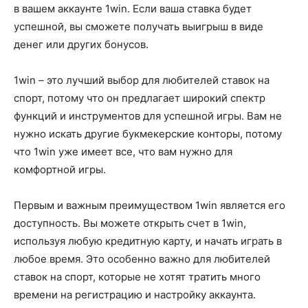
в вашем аккаунте 1win. Если ваша ставка будет
успешной, вы сможете получать выигрыш в виде
денег или других бонусов.
1win – это лучший выбор для любителей ставок на
спорт, потому что он предлагает широкий спектр
функций и инструментов для успешной игры. Вам не
нужно искать другие букмекерские конторы, потому
что 1win уже имеет все, что вам нужно для
комфортной игры.
Первым и важным преимуществом 1win является его
доступность. Вы можете открыть счет в 1win,
используя любую кредитную карту, и начать играть в
любое время. Это особенно важно для любителей
ставок на спорт, которые не хотят тратить много
времени на регистрацию и настройку аккаунта.