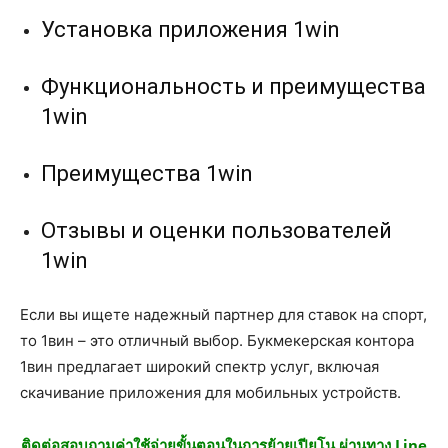
Установка приложения 1win
Функциональность и преимущества
1win
Преимущества 1win
Отзывы и оценки пользователей
1win
Если вы ищете надежный партнер для ставок на спорт,
то 1вин – это отличный выбор. Букмекерская контора
1вин предлагает широкий спектр услуг, включая
скачивание приложения для мобильных устройств.
ติดต่อสอบถามค่าใช้จ่ายขั้นตอนในการย้ายเปียโน ผ่านทาง Line