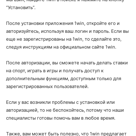
“Установить”.
После установки приложения 1win, откройте его и
авторизуйтесь, используя ваш логин и пароль. Если вы
еще не зарегистрированы на 1win, то сделайте это,
следуя инструкциям на официальном сайте 1win.
После авторизации, вы сможете начать делать ставки
на спорт, играть в игры и получать доступ к
дополнительным функциям, доступным только для
зарегистрированных пользователей.
Если у вас возникли проблемы с установкой или
авторизацией, то не беспокойтесь, потому что наши
специалисты готовы помочь вам в любое время.
Также, вам может быть полезно, что 1win предлагает