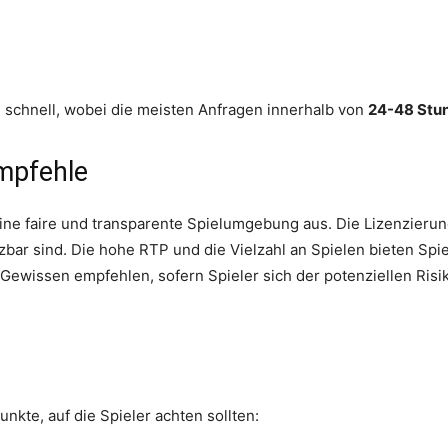
 schnell, wobei die meisten Anfragen innerhalb von
24-48 Stu
mpfehle
ne faire und transparente Spielumgebung aus. Die Lizenzierung
bar sind. Die hohe RTP und die Vielzahl an Spielen bieten Spie
Gewissen empfehlen, sofern Spieler sich der potenziellen Risi
unkte, auf die Spieler achten sollten: