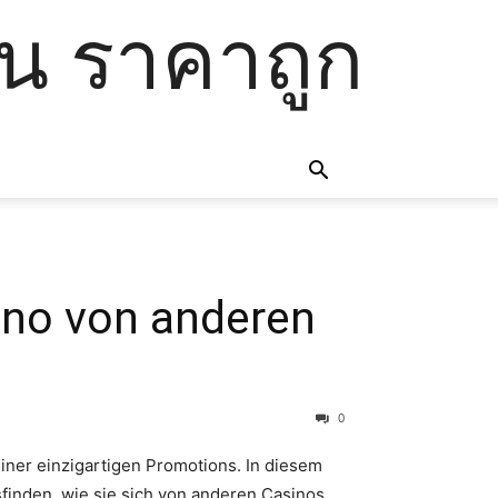
โน ราคาถูก
ino von anderen
0
ner einzigartigen Promotions. In diesem
inden, wie sie sich von anderen Casinos