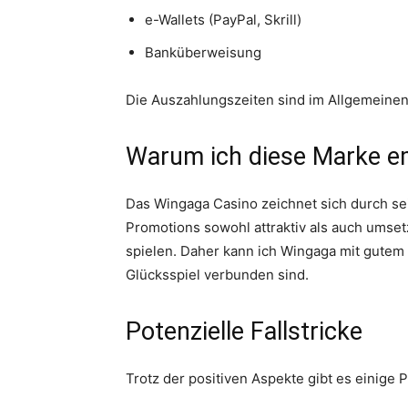
e-Wallets (PayPal, Skrill)
Banküberweisung
Die Auszahlungszeiten sind im Allgemeinen
Warum ich diese Marke e
Das Wingaga Casino zeichnet sich durch sei
Promotions sowohl attraktiv als auch umsetz
spielen. Daher kann ich Wingaga mit gutem 
Glücksspiel verbunden sind.
Potenzielle Fallstricke
Trotz der positiven Aspekte gibt es einige P