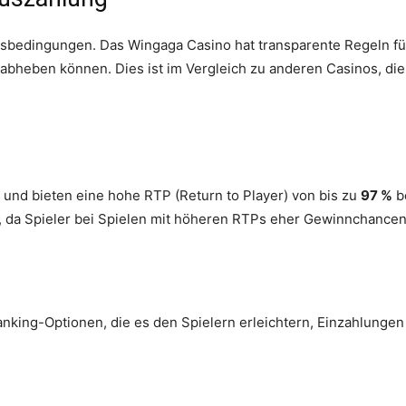
nusbedingungen. Das Wingaga Casino hat transparente Regeln fü
bheben können. Dies ist im Vergleich zu anderen Casinos, di
g und bieten eine hohe RTP (Return to Player) von bis zu
97 %
be
ert, da Spieler bei Spielen mit höheren RTPs eher Gewinnchance
anking-Optionen, die es den Spielern erleichtern, Einzahlung