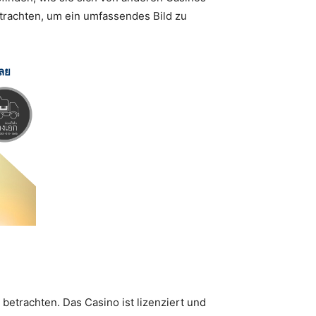
betrachten, um ein umfassendes Bild zu
เลย
betrachten. Das Casino ist lizenziert und