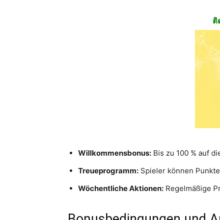
ติ
Willkommensbonus:
Bis zu 100 % auf di
Treueprogramm:
Spieler können Punkte
Wöchentliche Aktionen:
Regelmäßige Prom
Bonusbedingungen und A