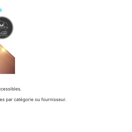
ย
ccessibles.
es par catégorie ou fournisseur.