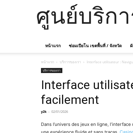
ศูนย์บริก
หน้าแรก
ซ่อมเปียโน เขตพื้นที่ / จังหวัด
ผ
หน้าแรก
บริการของเรา
Interface utilisateur : Navi
บริการของเรา
Interface utilisa
facilement
y2k
-
02/01/2026
Dans l’univers des jeux en ligne, l’interface
une expérience fluide et sans tracas.
Casino