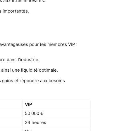
 aux titres innovants.
s importantes.
ns avantageuses pour les membres VIP :
re dans l’industrie.
 ainsi une liquidité optimale.
s gains et répondre aux besoins
VIP
50 000 €
24 heures