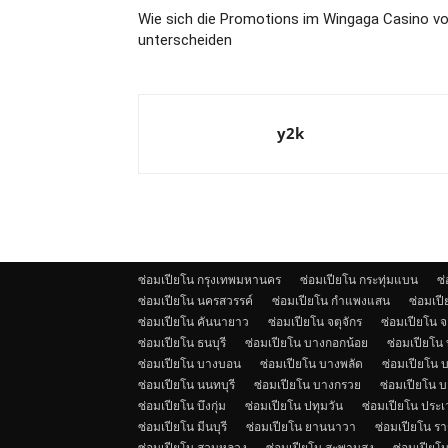
Wie sich die Promotions im Wingaga Casino v
unterscheiden
y2k
ซ่อมเปียโน กรุงเทพมหานคร
ซ่อมเปียโน กระทุ่มแบน
ซ
ซ่อมเปียโน นครสวรรค์
ซ่อมเปียโน กำแพงแสน
ซ่อมเป
ซ่อมเปียโน คันนายาว
ซ่อมเปียโน จตุจักร
ซ่อมเปียโน 
ซ่อมเปียโน ธนบุรี
ซ่อมเปียโน บางกอกน้อย
ซ่อมเปียโน
ซ่อมเปียโน บางบอน
ซ่อมเปียโน บางพลัด
ซ่อมเปียโน บ
ซ่อมเปียโน นนทบุรี
ซ่อมเปียโน บางกรวย
ซ่อมเปียโน 
ซ่อมเปียโน บึงกุ่ม
ซ่อมเปียโน ปทุมวัน
ซ่อมเปียโน ประ
ซ่อมเปียโน มีนบุรี
ซ่อมเปียโน ยานนาวา
ซ่อมเปียโน รา
ซ่อมเปียโน สวนหลวง
ซ่อมเปียโน สะพานสูง
ซ่อมเปียโน