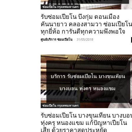
ซ่อมเปียโน กรุงเทพมหานคร
รับซ่อมเปียโน บึงกุ่ม ดอนเมือง
คันนายาว คลองสามวา ซ่อมเปียโ
ทุกยี่ห้อ การันตีทุกความพึงพอใจ
ศูนย์บริการ ซ่อมเปียโน
-
31/05/2018
ซ่อมเปียโน กรุงเทพมหานคร
รับซ่อมเปียโน บางขุนเทียน บางบอ
ทุ่งครุ หนองแขม แก้ปัญหาเปียโน
เสีย ด้วยราคาสุดประหยัด