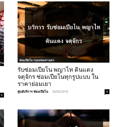
ซ่อมเปียโน กรุงเทพมหานคร
รับซ่อมเปียโน พญาไท ดินแดง
จตุจักร ซ่อมเปียโนทุกรูปแบบ ใน
ราคาย่อมเยา
ศูนย์บริการ ซ่อมเปียโน
-
30/05/2018
0
0