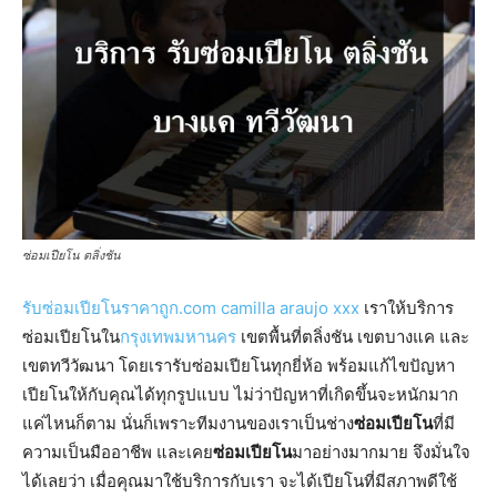
ซ่อมเปียโน ตลิ่งชัน
รับซ่อมเปียโนราคาถูก.com
camilla araujo xxx
เราให้บริการ
ซ่อมเปียโนใน
กรุงเทพมหานคร
เขตพื้นที่ตลิ่งชัน เขตบางแค และ
เขตทวีวัฒนา โดยเรารับซ่อมเปียโนทุกยี่ห้อ พร้อมแก้ไขปัญหา
เปียโนให้กับคุณได้ทุกรูปแบบ ไม่ว่าปัญหาที่เกิดขึ้นจะหนักมาก
แค่ไหนก็ตาม นั่นก็เพราะทีมงานของเราเป็นช่าง
ซ่อมเปียโน
ที่มี
ความเป็นมืออาชีพ และเคย
ซ่อมเปียโน
มาอย่างมากมาย จึงมั่นใจ
ได้เลยว่า เมื่อคุณมาใช้บริการกับเรา จะได้เปียโนที่มีสภาพดีใช้